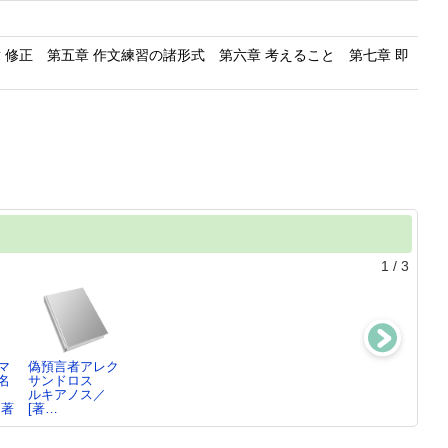
 修正 第五章 作文練習の諸形式 第六章 考えること 第七章 即
1
/
3
マ
偽預言者アレク
弁論家の教育3
弁論家の教育2
弁論家の教育1
名
サンドロス
クインティリア
クインティリア
クインティリア
ルキアノス／
ヌ…
ヌ…
ヌ…
／著
[著…