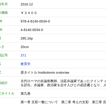
版年月
2016.12
体価格
￥３４００
BN
978-4-8140-0034-0
BN
4-8140-0034-0
量
285,16p
きさ
20cm
類記号
371
名
教育学
記
原タイトル:Institutionis oratoriae
古代ローマの弁論術教師、法廷弁論家であったクインティ
容紹介
を訳出。弁論家、政治家を志す人びとの必読書となり、
次タイトル
第九巻
第一章 文彩一般について 第二章 考えの文彩 第三章 