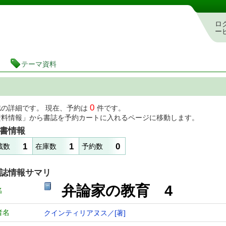
図書館 蔵書検索・予約システム
ロ
ー
テーマ資料
0
誌の詳細です。 現在、予約は
件です。
資料情報」から書誌を予約カートに入れるページに移動します。
書情報
1
1
0
蔵数
在庫数
予約数
誌情報サマリ
弁論家の教育 4
名
者名
クインティリアヌス／[著]