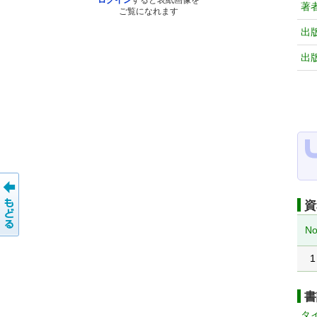
ログイン
すると表紙画像を
著
ご覧になれます
出
出
資
No
1
書
タ