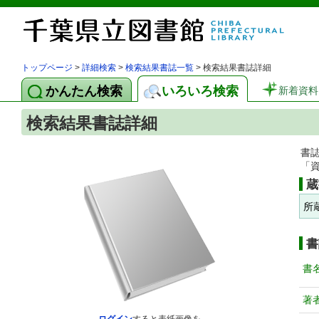
トップページ
>
詳細検索
>
検索結果書誌一覧
> 検索結果書誌詳細
かんたん検索
いろいろ検索
新着資料
検索結果書誌詳細
書
「
蔵
所
書
書
著