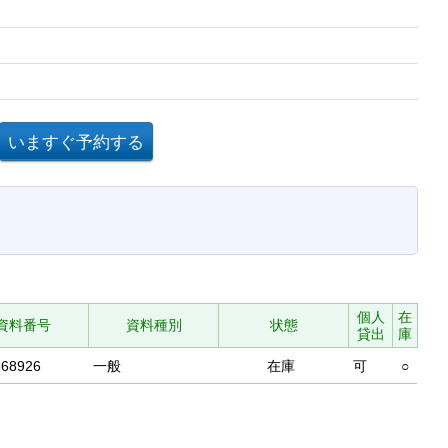
個人
在
資料番号
資料種別
状態
貸出
庫
568926
一般
在庫
可
○