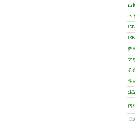
出
本
IS
IS
数
大
分
件
注
内
目