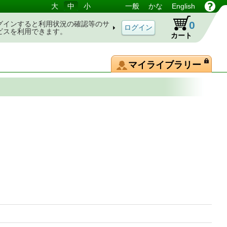
大
中
小
一般
かな
English
0
グインすると利用状況の確認等のサ
ビスを利用できます。
カート
マイライブラリー