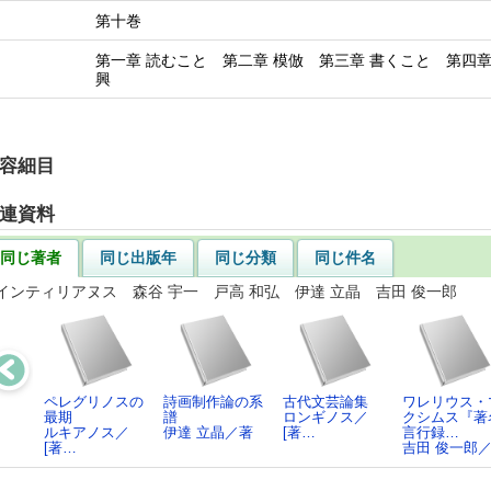
第十巻
第一章 読むこと 第二章 模倣 第三章 書くこと 第四章
興
容細目
連資料
同じ著者
同じ出版年
同じ分類
同じ件名
インティリアヌス 森谷 宇一 戸高 和弘 伊達 立晶 吉田 俊一郎
ペレグリノスの
詩画制作論の系
古代文芸論集
ワレリウス・
最期
譜
ロンギノス／
クシムス『著
ルキアノス／
伊達 立晶／著
[著…
言行録…
[著…
吉田 俊一郎