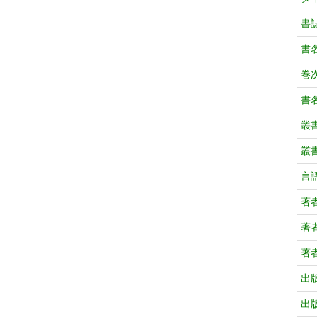
書
書
巻次
書
叢
叢
言
著
著
著
出
出