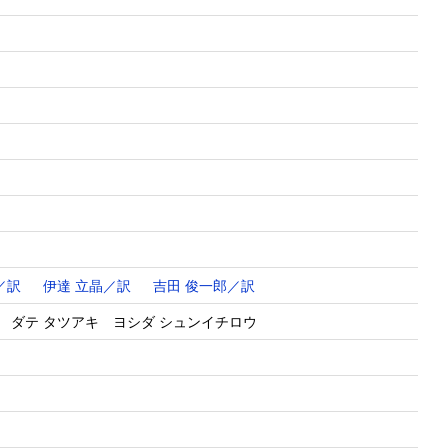
／訳
伊達 立晶／訳
吉田 俊一郎／訳
 ダテ タツアキ ヨシダ シュンイチロウ