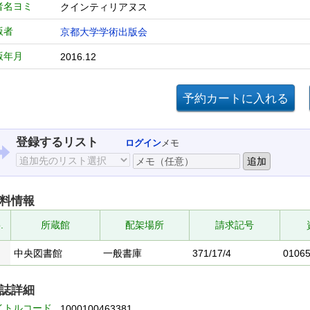
者名ヨミ
クインティリアヌス
版者
京都大学学術出版会
版年月
2016.12
登録するリスト
ログイン
メモ
料情報
.
所蔵館
配架場所
請求記号
中央図書館
一般書庫
371/17/4
0106
誌詳細
イトルコード
1000100463381