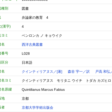
誌種別
図書
名
弁論家の教育 4
(漢字)
4
名ヨミ
ベンロンカ ノ キョウイク
書名
西洋古典叢書
書番号
L028
語区分
日本語
者名
クインティリアヌス／[著]
森谷 宇一／訳
戸高 和弘
者名ヨミ
クインティリアヌス モリタニ ウイチ トダカ カズヒロ
者名原綴
Quintilianus Marcus Fabius
版地
京都
版者
京都大学学術出版会