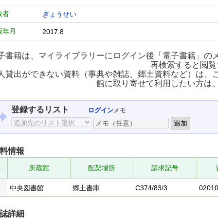
版者
ぎょうせい
版年月
2017.8
子書籍は、マイライブラリーにログイン後「電子書籍」の
再検索すると閲覧
人貸出ができない資料（事典や雑誌、郷土資料など）は、
館に取り寄せて利用したい方は
登録するリスト
ログイン
メモ
料情報
.
所蔵館
配架場所
請求記号
中央図書館
郷土書庫
C374/83/3
0201
誌詳細