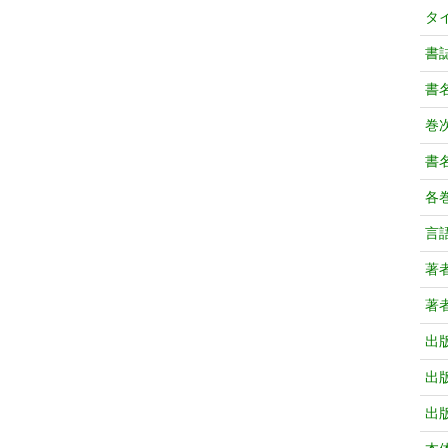
タ
書
書
巻次
書
各
言
著
著
出
出
出