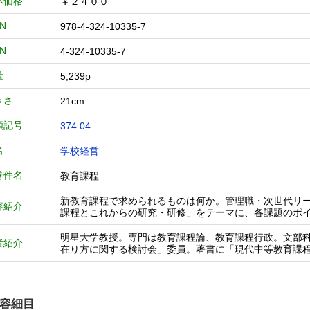
体価格
￥２４００
BN
978-4-324-10335-7
BN
4-324-10335-7
量
5,239p
きさ
21cm
類記号
374.04
名
学校経営
巻件名
教育課程
新教育課程で求められるものは何か。管理職・次世代リ
容紹介
課程とこれからの研究・研修」をテーマに、各課題のポ
明星大学教授。専門は教育課程論、教育課程行政。文部
者紹介
在り方に関する検討会」委員。著書に「現代中等教育課
容細目