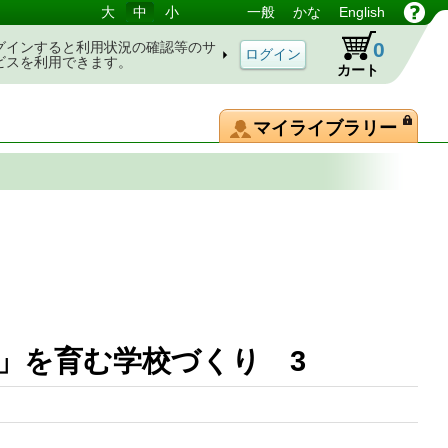
大
中
小
一般
かな
English
0
グインすると利用状況の確認等のサ
ビスを利用できます。
カート
マイライブラリー
」を育む学校づくり 3