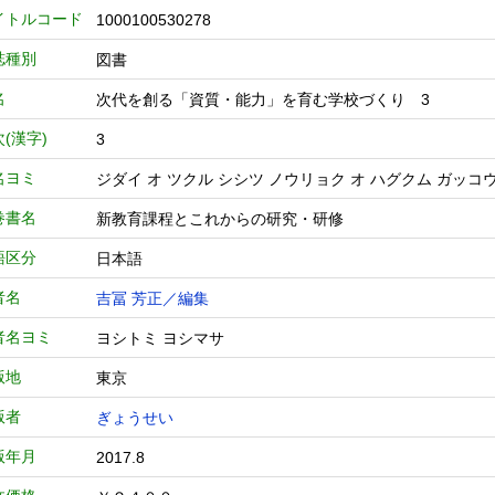
イトルコード
1000100530278
誌種別
図書
名
次代を創る「資質・能力」を育む学校づくり 3
(漢字)
3
名ヨミ
ジダイ オ ツクル シシツ ノウリョク オ ハグクム ガッコ
巻書名
新教育課程とこれからの研究・研修
語区分
日本語
者名
吉冨 芳正／編集
者名ヨミ
ヨシトミ ヨシマサ
版地
東京
版者
ぎょうせい
版年月
2017.8