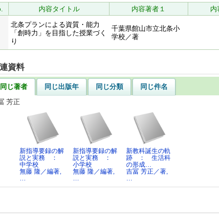
.
内容タイトル
内容著者１
内
北条プランによる資質・能力
千葉県館山市立北条小
「創時力」を目指した授業づく
学校／著
り
連資料
同じ著者
同じ出版年
同じ分類
同じ件名
冨 芳正
新指導要録の解
新指導要録の解
新教科誕生の軌
説と実務 ：
説と実務 ：
跡 ： 生活科
中学校
小学校
の形成…
無藤 隆／編著,
無藤 隆／編著,
吉冨 芳正／著,
…
…
…