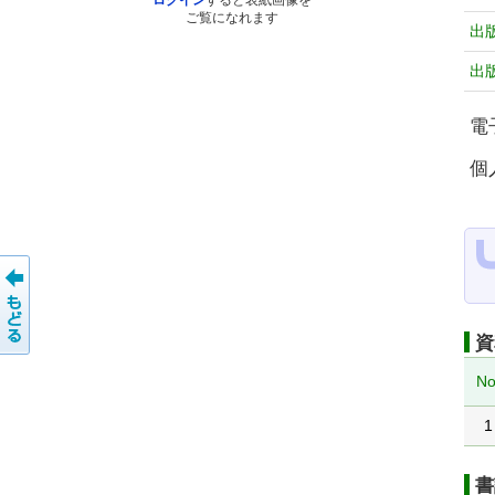
ログイン
すると表紙画像を
ご覧になれます
出
出
電
個
資
No
1
書