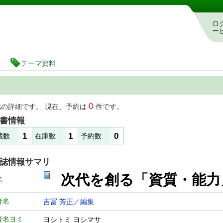
図書館 蔵書検索・予約システム
ロ
ー
テーマ資料
0
誌の詳細です。 現在、予約は
件です。
書情報
1
1
0
蔵数
在庫数
予約数
誌情報サマリ
次代を創る「資質・能力
名
者名
吉冨 芳正／編集
者名ヨミ
ヨシトミ ヨシマサ