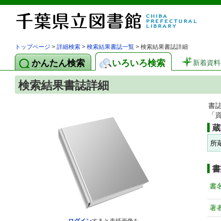
トップページ
>
詳細検索
>
検索結果書誌一覧
> 検索結果書誌詳細
かんたん検索
いろいろ検索
新着資料
検索結果書誌詳細
書
「
蔵
所
書
書
著