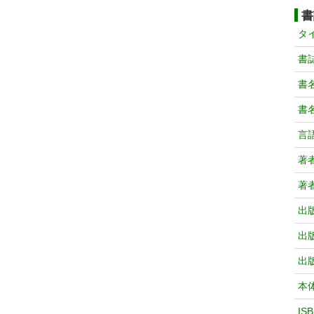
書
タ
書
書
書
言
著
著
出
出
出
本
IS