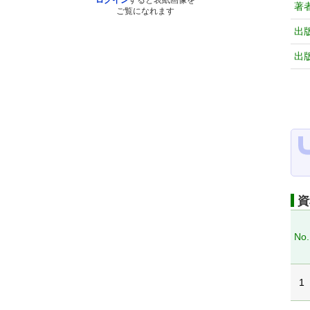
ログイン
すると表紙画像を
著
ご覧になれます
出
出
資
No.
1