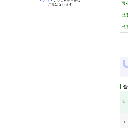
ログイン
すると表紙画像を
著
ご覧になれます
出
出
資
No.
1