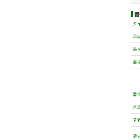
書
タ
書
書
書
叢
言
著
著