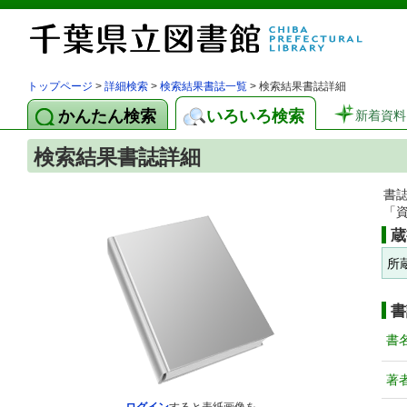
トップページ
>
詳細検索
>
検索結果書誌一覧
> 検索結果書誌詳細
かんたん検索
いろいろ検索
新着資料
検索結果書誌詳細
書
「
蔵
所
書
書
著