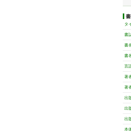
書
タ
書
書
書
言
著
著
出
出
出
本