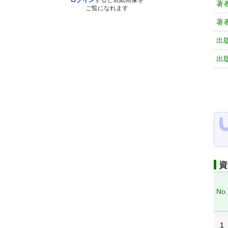
ログイン
すると表紙画像を
著
ご覧になれます
著
出
出
資
No.
1