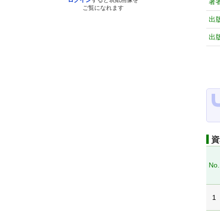
ログイン
すると表紙画像を
著
ご覧になれます
出
出
資
No.
1