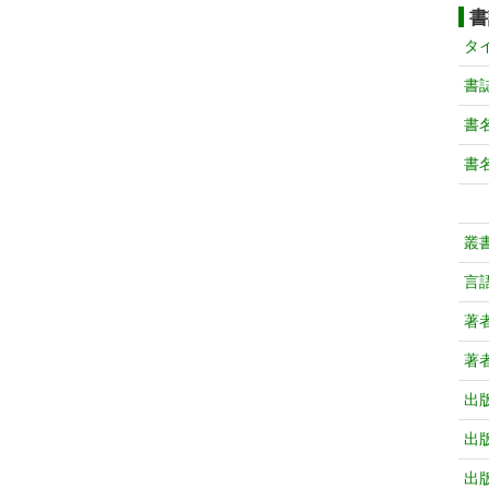
書
タ
書
書
書
叢
言
著
著
出
出
出