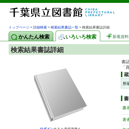
トップページ
>
詳細検索
>
検索結果書誌一覧
> 検索結果書誌詳細
かんたん検索
いろいろ検索
新着資料
検索結果書誌詳細
書
「
蔵
所
書
書
著