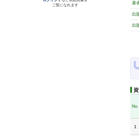
ログイン
すると表紙画像を
著
ご覧になれます
出
出
資
No.
1