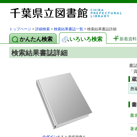
トップページ
>
詳細検索
>
検索結果書誌一覧
> 検索結果書誌詳細
かんたん検索
いろいろ検索
新着資料
検索結果書誌詳細
書
「
蔵
所
書
書
著