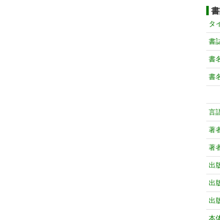
書
タ
書
書
書
言
著
著
出
出
出
本