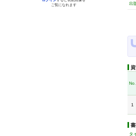
ログイン
すると表紙画像を
出
ご覧になれます
資
No.
1
書
タ