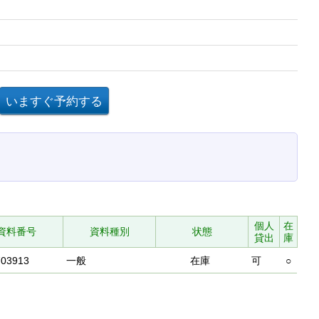
個人
在
資料番号
資料種別
状態
貸出
庫
703913
一般
在庫
可
○