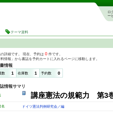
図書館 蔵書検索・予約システム
ロ
ー
テーマ資料
0
誌の詳細です。 現在、予約は
件です。
資料情報」から書誌を予約カートに入れるページに移動します。
書情報
1
1
0
蔵数
在庫数
予約数
誌情報サマリ
講座憲法の規範力 第3
名
者名
ドイツ憲法判例研究会／編