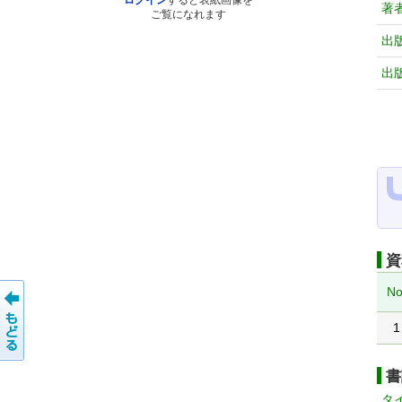
ログイン
すると表紙画像を
著
ご覧になれます
出
出
資
No
1
書
タ