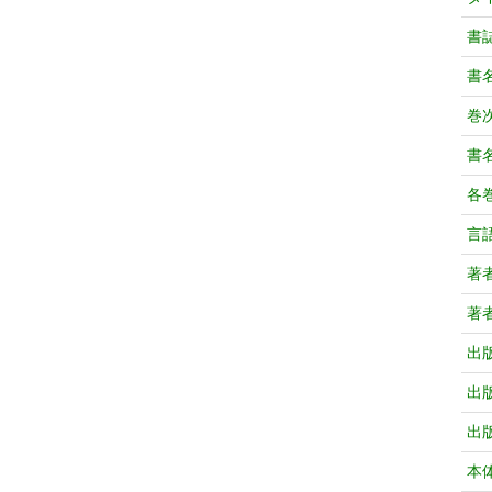
書
書
巻次
書
各
言
著
著
出
出
出
本