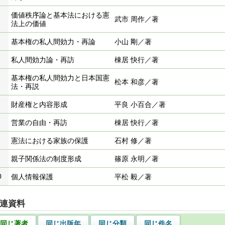
価値秩序論と基本法における憲
武市 周作／著
法上の価値
基本権の私人間効力・再論
小山 剛／著
私人間効力論・再訪
棟居 快行／著
基本権の私人間効力と日本国憲
松本 和彦／著
法・再説
財産権と内容形成
平良 小百合／著
営業の自由・再訪
棟居 快行／著
憲法における家族の保護
石村 修／著
親子関係法の制度形成
篠原 永明／著
0
個人情報保護
平松 毅／著
連資料
同じ著者
同じ出版年
同じ分類
同じ件名