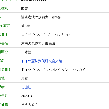
誌種別
図書
名
講座憲法の規範力 第3巻
(漢字)
第3巻
名ヨミ
コウザ ケンポウ ノ キハンリョク
巻書名
憲法の規範力と市民法
語区分
日本語
者名
ドイツ憲法判例研究会／編
者名ヨミ
ドイツ ケンポウ ハンレイ ケンキュウカイ
版地
東京
版者
信山社
版年月
2020.3
体価格
￥６８００