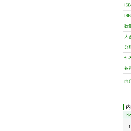
IS
IS
数
大
分
件
各
内
内
No
1