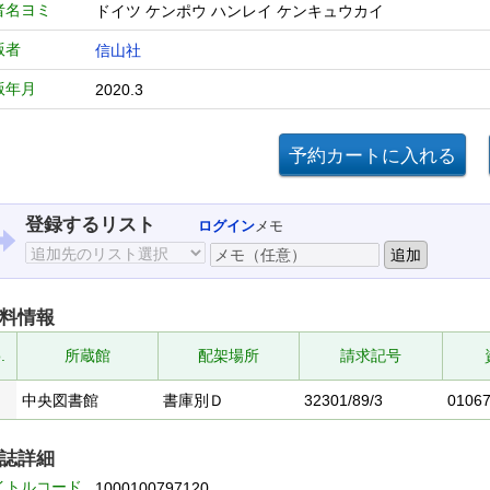
者名ヨミ
ドイツ ケンポウ ハンレイ ケンキュウカイ
版者
信山社
版年月
2020.3
登録するリスト
ログイン
メモ
料情報
.
所蔵館
配架場所
請求記号
中央図書館
書庫別Ｄ
32301/89/3
0106
誌詳細
イトルコード
1000100797120