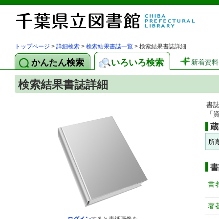
トップページ
>
詳細検索
>
検索結果書誌一覧
> 検索結果書誌詳細
かんたん検索
いろいろ検索
新着資料
検索結果書誌詳細
書
「
蔵
所
書
書
著