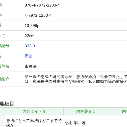
BN
978-4-7972-1233-4
BN
4-7972-1233-4
量
13,299p
きさ
22cm
類記号
323.01
名
憲法
巻件名
市民法
第一線の憲法の研究者らが、憲法が経済・社会で果たし
容紹介
は、私法秩序の対憲法的な特殊性、私人間効力論の前提
容細目
.
内容タイトル
内容著者１
内
憲法にとって私法はどこまで特
小山 剛／著
殊か