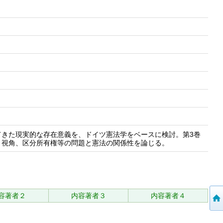
てきた現実的な存在意義を、ドイツ憲法学をベースに検討。第3巻
と視角、区分所有権等の問題と憲法の関係性を論じる。
容著者２
内容著者３
内容著者４