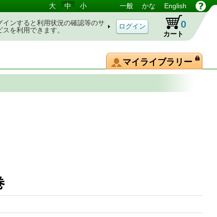
大
中
小
一般
かな
English
0
グインすると利用状況の確認等のサ
ビスを利用できます。
カート
マイライブラリー
巻