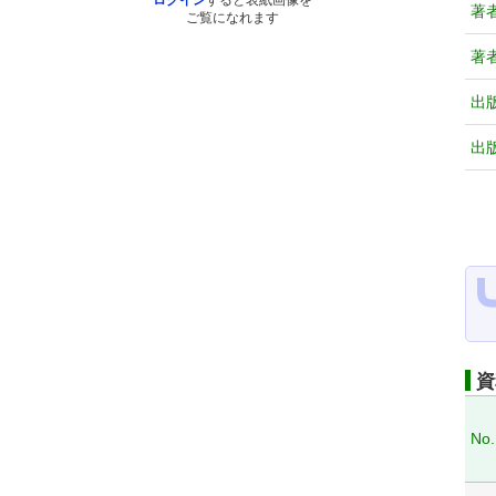
ログイン
すると表紙画像を
著
ご覧になれます
著
出
出
資
No.