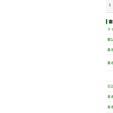
1
書
タ
書
書
書
言
著
著