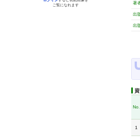
ログイン
すると表紙画像を
著
ご覧になれます
出
出
資
No.
1