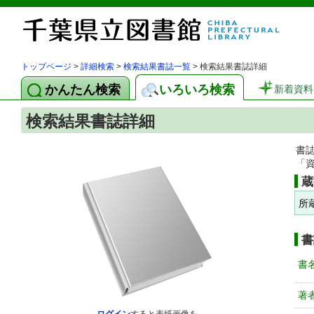
トップページ
>
詳細検索
>
検索結果書誌一覧
> 検索結果書誌詳細
かんたん検索
いろいろ検索
新着資料
検索結果書誌詳細
書
「
蔵
所
書
書
著