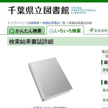
トップページ
>
詳細検索
>
検索結果書誌一覧
> 検索結果書誌詳細
かんたん検索
いろいろ検索
新着資料
検索結果書誌詳細
書
「
蔵
所
書
書
著