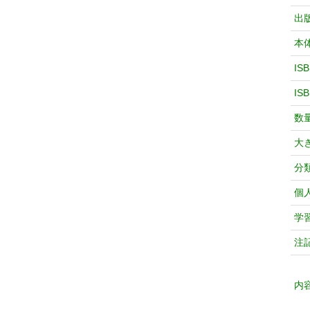
出
本
IS
IS
数
大
分
個
学
注
内