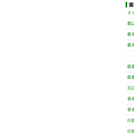
書
タ
書
書
書
叢
叢
言
著
著
出
出