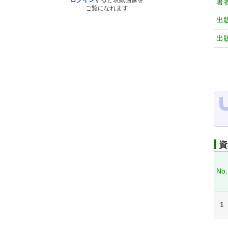
ログイン
すると表紙画像を
著
ご覧になれます
出
出
資
No.
1