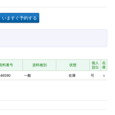
個人
在
資料番号
資料種別
状態
貸出
庫
746590
一般
在庫
可
○