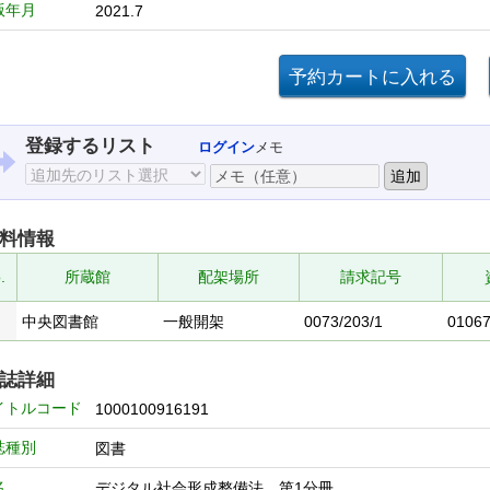
版年月
2021.7
登録するリスト
ログイン
メモ
料情報
.
所蔵館
配架場所
請求記号
中央図書館
一般開架
0073/203/1
0106
誌詳細
イトルコード
1000100916191
誌種別
図書
名
デジタル社会形成整備法 第1分冊