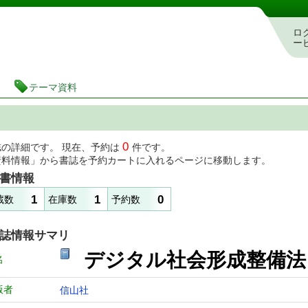
図書館 蔵書検索・予約システム
ロ
ー
テーマ資料
0
誌の詳細です。 現在、予約は
件です。
資料情報」から書誌を予約カートに入れるページに移動します。
書情報
1
1
0
蔵数
在庫数
予約数
誌情報サマリ
デジタル社会形成整備法
名
版者
信山社