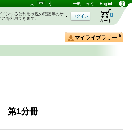
大
中
小
一般
かな
English
0
グインすると利用状況の確認等のサ
ビスを利用できます。
カート
マイライブラリー
 第1分冊