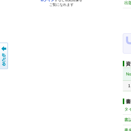
ログイン
すると表紙画像を
出
ご覧になれます
資
No
1
書
タ
書
書