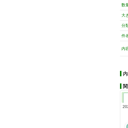
数
大
分
件
内
内
関
20