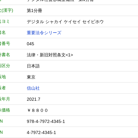
(漢字)
第1分冊
名ヨミ
デジタル シャカイ ケイセイ セイビホウ
書名
重要法令シリーズ
書番号
045
巻書名
法律・新旧対照条文<1>
語区分
日本語
版地
東京
版者
信山社
版年月
2021.7
体価格
￥８８００
BN
978-4-7972-4345-1
BN
4-7972-4345-1