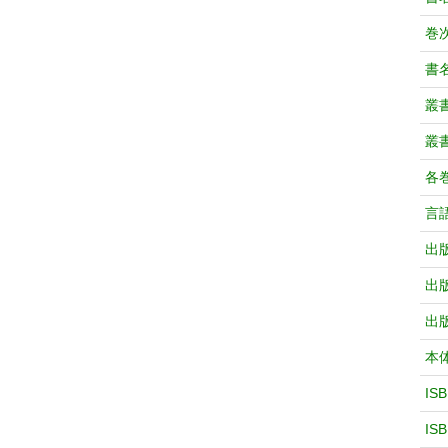
巻次
書
叢
叢
各
言
出
出
出
本
IS
IS