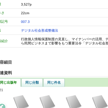
量
3,527p
きさ
22cm
類記号
007.3
名
デジタル社会形成整備法
行政個人情報保護制度の見直し、マイナンバーの活用、
容紹介
ら民間ビジネスまで影響をもつ重要法令「デジタル社会形
容細目
連資料
同じ出版年
同じ分類
同じ件名
21