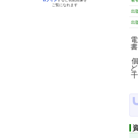
著
ログイン
すると表紙画像を
ご覧になれます
出
出
電
ど