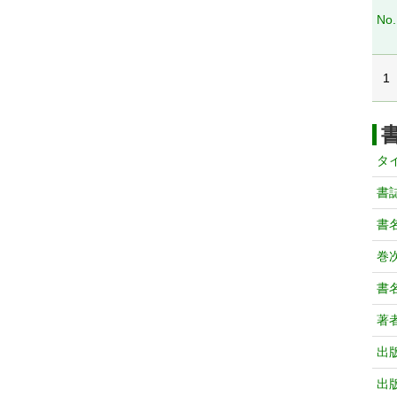
No.
1
タ
書
書
巻次
書
著
出
出