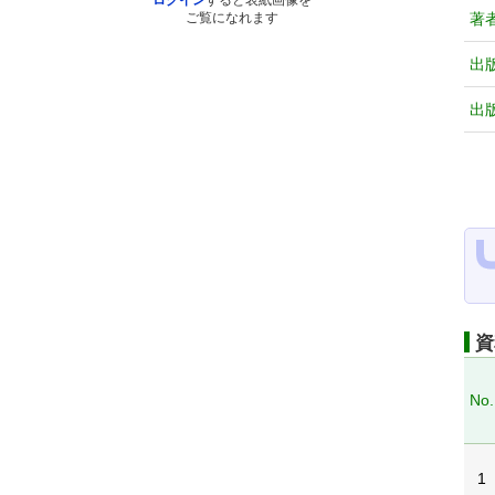
ログイン
すると表紙画像を
著
ご覧になれます
出
出
資
No.
1