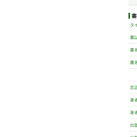
書
タ
書
書
書
言
著
著
出