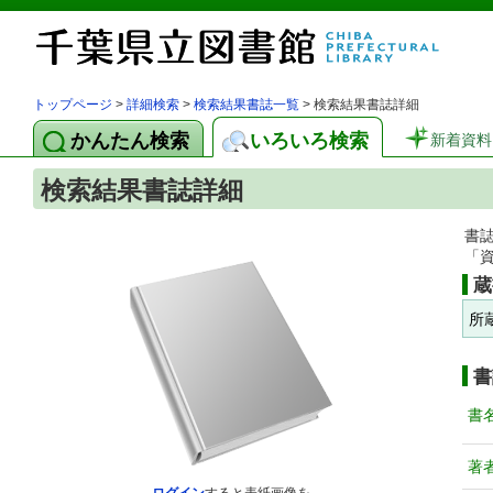
トップページ
>
詳細検索
>
検索結果書誌一覧
> 検索結果書誌詳細
かんたん検索
いろいろ検索
新着資料
検索結果書誌詳細
書
「
蔵
所
書
書
著