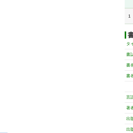
1
タ
書
書
書
言
著
出
出