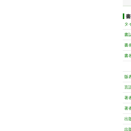
書
タ
書
書
書
版
言
著
著
出
出