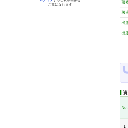
ログイン
すると表紙画像を
著
ご覧になれます
著
出
出
資
No.
1