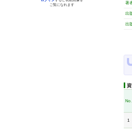
ログイン
すると表紙画像を
著
ご覧になれます
出
出
資
No.
1