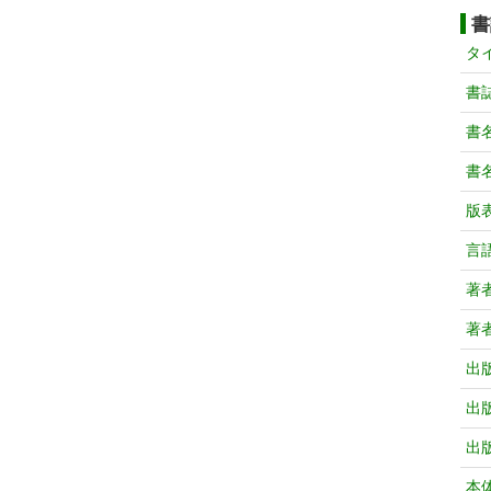
書
タ
書
書
書
版
言
著
著
出
出
出
本