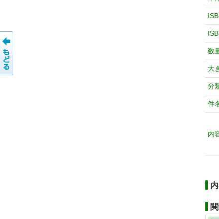
IS
IS
数
大
分
件
内
内
関