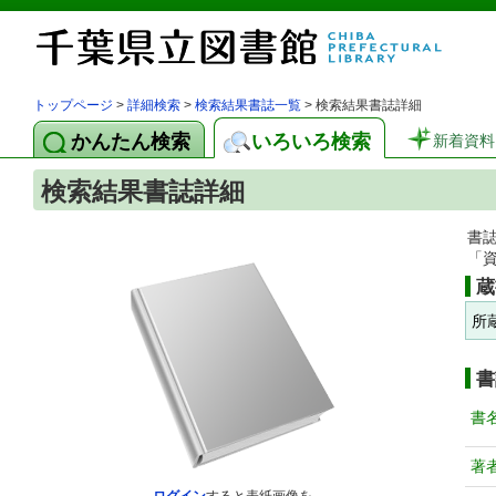
トップページ
>
詳細検索
>
検索結果書誌一覧
> 検索結果書誌詳細
かんたん検索
いろいろ検索
新着資料
検索結果書誌詳細
書
「
蔵
所
書
書
著