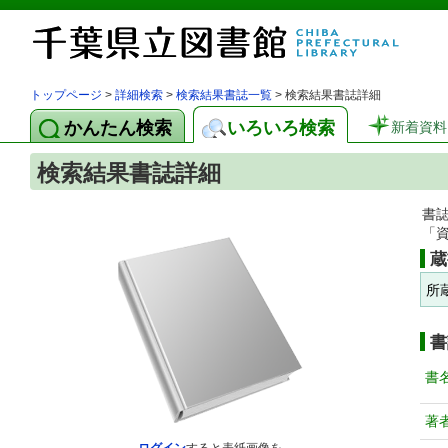
トップページ
>
詳細検索
>
検索結果書誌一覧
> 検索結果書誌詳細
かんたん検索
いろいろ検索
新着資料
検索結果書誌詳細
書
「
蔵
所
書
書
著