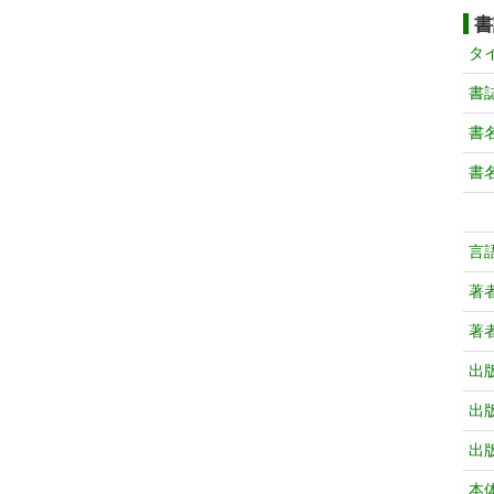
書
タ
書
書
書
言
著
著
出
出
出
本