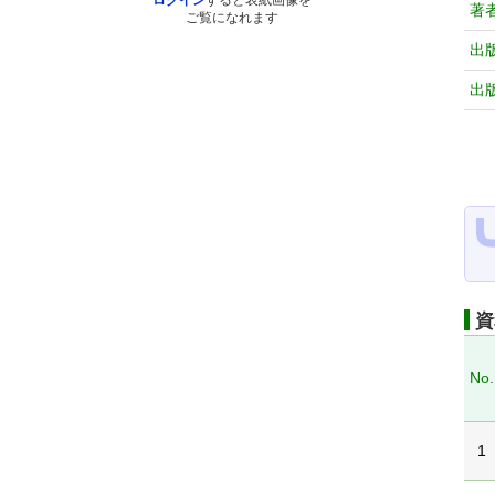
ログイン
すると表紙画像を
著
ご覧になれます
出
出
資
No.
1