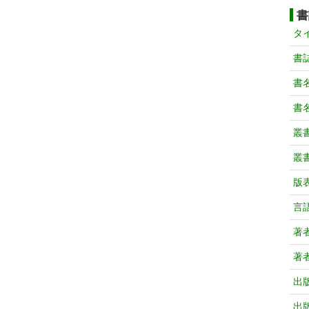
書
タ
書
書
書
叢
叢
版
言
著
著
出
出