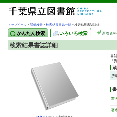
トップページ
>
詳細検索
>
検索結果書誌一覧
> 検索結果書誌詳細
かんたん検索
いろいろ検索
新着資料
検索結果書誌詳細
書
「
蔵
所
書
書
著