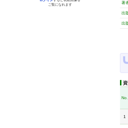
ログイン
すると表紙画像を
著
ご覧になれます
出
出
資
No.
1