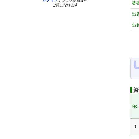
ログイン
すると表紙画像を
著
ご覧になれます
出
出
資
No.
1