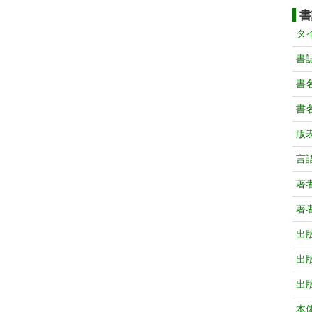
書
タ
書
書
書
版
言
著
著
出
出
出
本