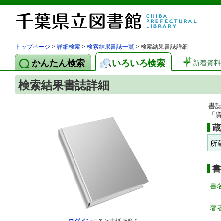
トップページ
>
詳細検索
>
検索結果書誌一覧
> 検索結果書誌詳細
かんたん検索
いろいろ検索
新着資料
検索結果書誌詳細
書
「
蔵
所
書
書
著