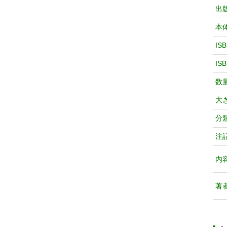
出
本
IS
IS
数
大
分
注
内
著