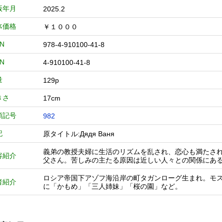
版年月
2025.2
体価格
￥１０００
BN
978-4-910100-41-8
BN
4-910100-41-8
量
129p
きさ
17cm
類記号
982
記
原タイトル:Дядя Ваня
義弟の教授夫婦に生活のリズムを乱され、恋心も満たさ
容紹介
父さん。苦しみの主たる原因は近しい人々との関係にあ
ロシア帝国下アゾフ海沿岸の町タガンローグ生まれ。モ
者紹介
に「かもめ」「三人姉妹」「桜の園」など。