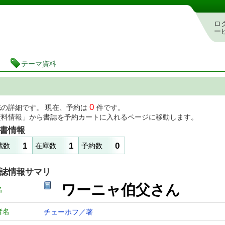
図書館 蔵書検索・予約システム
ロ
ー
テーマ資料
0
誌の詳細です。 現在、予約は
件です。
資料情報」から書誌を予約カートに入れるページに移動します。
書情報
1
1
0
蔵数
在庫数
予約数
誌情報サマリ
ワーニャ伯父さん
名
者名
チェーホフ／著