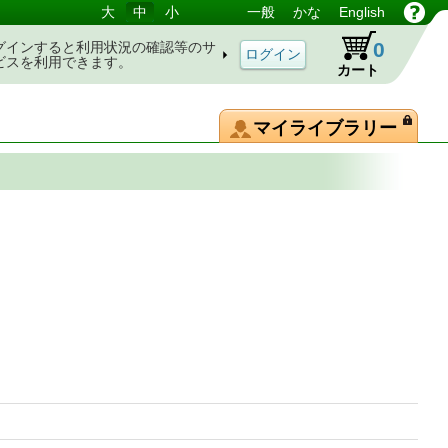
大
中
小
一般
かな
English
0
グインすると利用状況の確認等のサ
ビスを利用できます。
カート
マイライブラリー