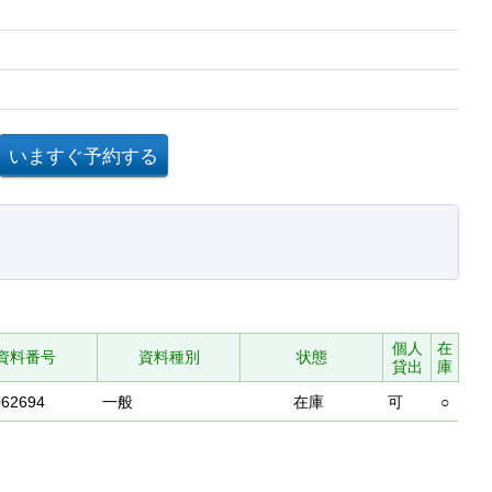
個人
在
資料番号
資料種別
状態
貸出
庫
062694
一般
在庫
可
○