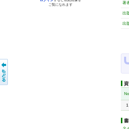
ログイン
すると表紙画像を
著
ご覧になれます
出
出
資
No
1
書
タ