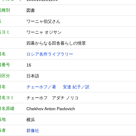
誌種別
図書
名
ワーニャ伯父さん
名ヨミ
ワーニャ オジサン
四幕からなる田舎暮らしの情景
書名
ロシア名作ライブラリー
書番号
16
語区分
日本語
者名
チェーホフ／著
安達 紀子／訳
者名ヨミ
チェーホフ アダチ ノリコ
者名原綴
Chekhov Anton Pavlovich
版地
横浜
版者
群像社