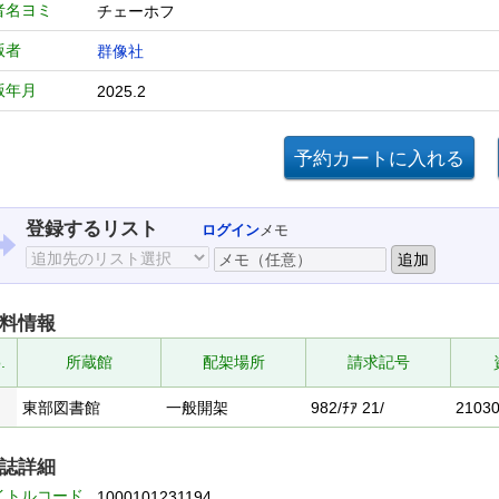
者名ヨミ
チェーホフ
版者
群像社
版年月
2025.2
登録するリスト
ログイン
メモ
料情報
.
所蔵館
配架場所
請求記号
東部図書館
一般開架
982/ﾁｱ 21/
2103
誌詳細
イトルコード
1000101231194