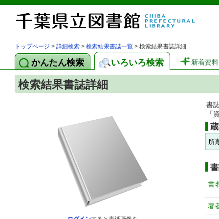
トップページ
>
詳細検索
>
検索結果書誌一覧
> 検索結果書誌詳細
かんたん検索
いろいろ検索
新着資料
検索結果書誌詳細
書
「
蔵
所
書
書
著