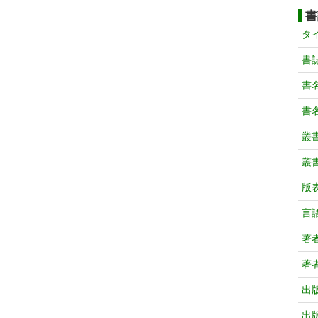
書
タ
書
書
書
叢
叢
版
言
著
著
出
出