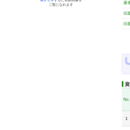
ログイン
すると表紙画像を
著
ご覧になれます
出
出
資
No.
1