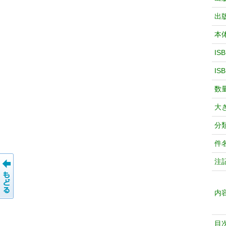
出
本
IS
IS
数
大
分
件
注
内
目