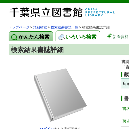
トップページ
>
詳細検索
>
検索結果書誌一覧
> 検索結果書誌詳細
かんたん検索
いろいろ検索
新着資料
検索結果書誌詳細
書
「
蔵
所
書
書
著