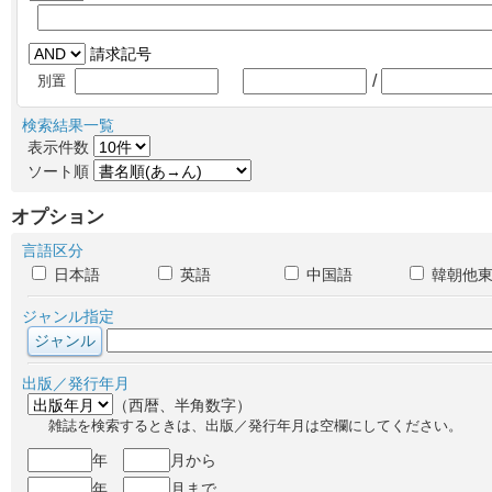
請求記号
/
別置
検索結果一覧
表示件数
ソート順
オプション
言語区分
日本語
英語
中国語
韓朝他
ジャンル指定
出版／発行年月
（西暦、半角数字）
雑誌を検索するときは、出版／発行年月は空欄にしてください。
年
月から
年
月まで