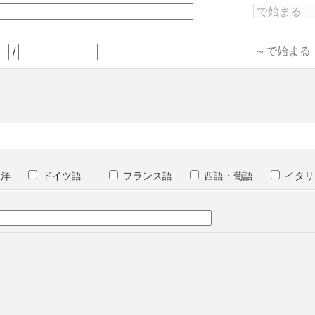
～で始まる
/
東洋
ドイツ語
フランス語
西語・葡語
イタリ