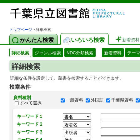
トップページ
> 詳細検索
かんたん検索
いろいろ検索
新着資料
詳細検索
ジャンル検索
NDC分類検索
新着資料
テー
詳細検索
詳細な条件を設定して、蔵書を検索することができます。
検索条件
資料種別
一般資料
外国語
千葉県資料
すべて選択
キーワード１
キーワード２
キーワード３
キーワード４