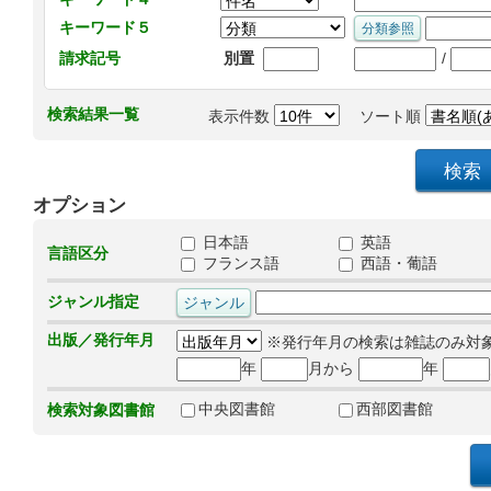
キーワード５
/
請求記号
別置
検索結果一覧
表示件数
ソート順
オプション
日本語
英語
言語区分
フランス語
西語・葡語
ジャンル指定
出版／発行年月
※発行年月の検索は雑誌のみ対
年
月から
年
中央図書館
西部図書館
検索対象図書館