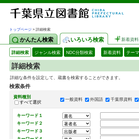
トップページ
> 詳細検索
かんたん検索
いろいろ検索
新着資料
詳細検索
ジャンル検索
NDC分類検索
新着資料
テー
詳細検索
詳細な条件を設定して、蔵書を検索することができます。
検索条件
資料種別
一般資料
外国語
千葉県資料
すべて選択
キーワード１
キーワード２
キーワード３
キーワード４