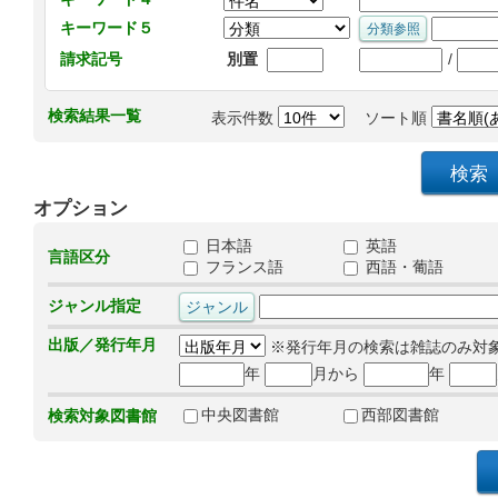
キーワード５
/
請求記号
別置
検索結果一覧
表示件数
ソート順
オプション
日本語
英語
言語区分
フランス語
西語・葡語
ジャンル指定
出版／発行年月
※発行年月の検索は雑誌のみ対
年
月から
年
中央図書館
西部図書館
検索対象図書館