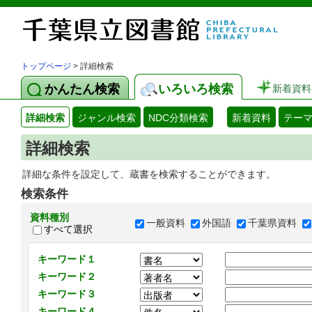
トップページ
> 詳細検索
かんたん検索
いろいろ検索
新着資料
詳細検索
ジャンル検索
NDC分類検索
新着資料
テー
詳細検索
詳細な条件を設定して、蔵書を検索することができます。
検索条件
資料種別
一般資料
外国語
千葉県資料
すべて選択
キーワード１
キーワード２
キーワード３
キーワード４