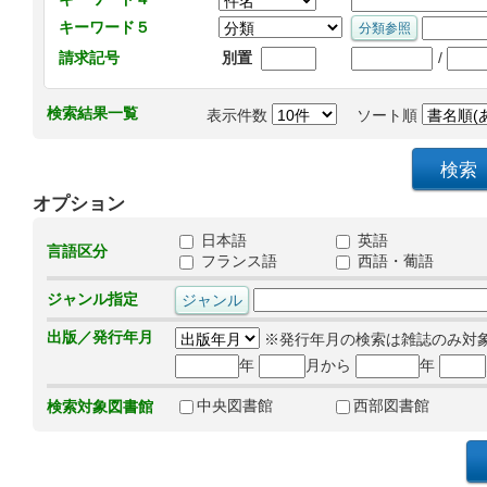
キーワード５
/
請求記号
別置
検索結果一覧
表示件数
ソート順
オプション
日本語
英語
言語区分
フランス語
西語・葡語
ジャンル指定
出版／発行年月
※発行年月の検索は雑誌のみ対
年
月から
年
中央図書館
西部図書館
検索対象図書館