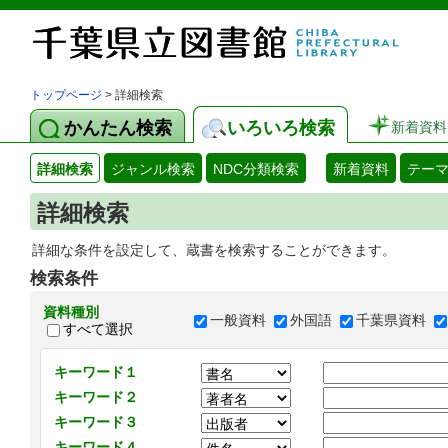
トップページ
> 詳細検索
かんたん検索
いろいろ検索
新着資料
詳細検索
ジャンル検索
NDC分類検索
新着資料
テー
詳細検索
詳細な条件を設定して、蔵書を検索することができます。
検索条件
資料種別
一般資料
外国語
千葉県資料
すべて選択
キーワード１
キーワード２
キーワード３
キーワード４