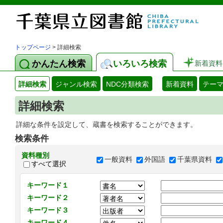
トップページ
> 詳細検索
かんたん検索
いろいろ検索
新着資料
詳細検索
ジャンル検索
NDC分類検索
新着資料
テー
詳細検索
詳細な条件を設定して、蔵書を検索することができます。
検索条件
資料種別
一般資料
外国語
千葉県資料
すべて選択
キーワード１
キーワード２
キーワード３
キーワード４