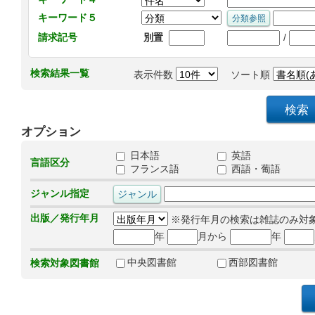
キーワード５
/
請求記号
別置
検索結果一覧
表示件数
ソート順
オプション
日本語
英語
言語区分
フランス語
西語・葡語
ジャンル指定
出版／発行年月
※発行年月の検索は雑誌のみ対
年
月から
年
中央図書館
西部図書館
検索対象図書館