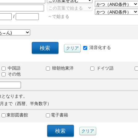
/
～で始まる
清音化する
中国語
韓朝他東洋
ドイツ語
その他
象となります。
月まで（西暦、半角数字）
東部図書館
電子書籍