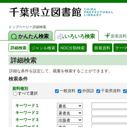
トップページ
> 詳細検索
かんたん検索
いろいろ検索
新着資料
詳細検索
ジャンル検索
NDC分類検索
新着資料
テー
詳細検索
詳細な条件を設定して、蔵書を検索することができます。
検索条件
資料種別
一般資料
外国語
千葉県資料
すべて選択
キーワード１
キーワード２
キーワード３
キーワード４