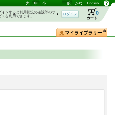
大
中
小
一般
かな
English
0
グインすると利用状況の確認等のサ
ビスを利用できます。
カート
マイライブラリー