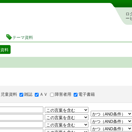
図書館 蔵書検索・予約システム
ロ
ー
テーマ資料
マ資料
児童資料
雑誌
ＡＶ
障害者用
電子書籍