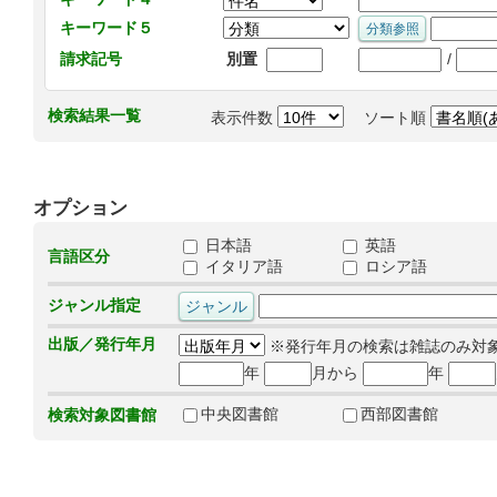
キーワード５
/
請求記号
別置
検索結果一覧
表示件数
ソート順
オプション
日本語
英語
言語区分
イタリア語
ロシア語
ジャンル指定
出版／発行年月
※発行年月の検索は雑誌のみ対
年
月から
年
中央図書館
西部図書館
検索対象図書館