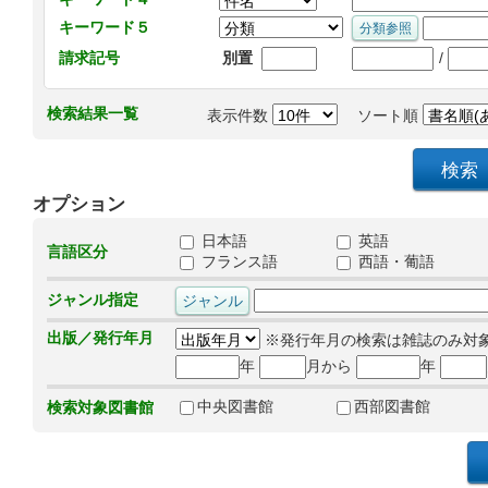
キーワード５
/
請求記号
別置
検索結果一覧
表示件数
ソート順
オプション
日本語
英語
言語区分
フランス語
西語・葡語
ジャンル指定
出版／発行年月
※発行年月の検索は雑誌のみ対
年
月から
年
中央図書館
西部図書館
検索対象図書館