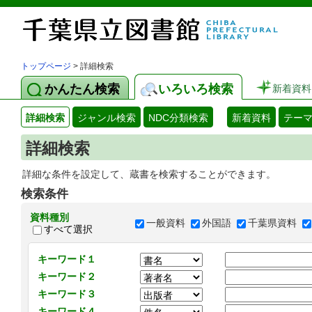
トップページ
> 詳細検索
かんたん検索
いろいろ検索
新着資料
詳細検索
ジャンル検索
NDC分類検索
新着資料
テー
詳細検索
詳細な条件を設定して、蔵書を検索することができます。
検索条件
資料種別
一般資料
外国語
千葉県資料
すべて選択
キーワード１
キーワード２
キーワード３
キーワード４