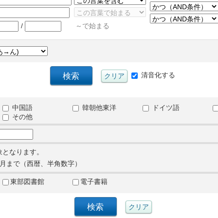
/
～で始まる
清音化する
中国語
韓朝他東洋
ドイツ語
その他
象となります。
月まで（西暦、半角数字）
東部図書館
電子書籍