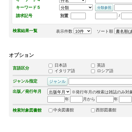
キーワード５
/
請求記号
別置
検索結果一覧
表示件数
ソート順
オプション
日本語
英語
言語区分
イタリア語
ロシア語
ジャンル指定
出版／発行年月
※発行年月の検索は雑誌のみ対
年
月から
年
中央図書館
西部図書館
検索対象図書館