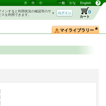
大
中
小
一般
かな
English
0
グインすると利用状況の確認等のサ
ビスを利用できます。
カート
マイライブラリー