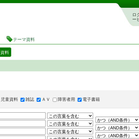
図書館 蔵書検索・予約システム
ロ
ー
テーマ資料
マ資料
児童資料
雑誌
ＡＶ
障害者用
電子書籍