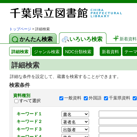
トップページ
> 詳細検索
かんたん検索
いろいろ検索
新着資料
詳細検索
ジャンル検索
NDC分類検索
新着資料
テー
詳細検索
詳細な条件を設定して、蔵書を検索することができます。
検索条件
資料種別
一般資料
外国語
千葉県資料
すべて選択
キーワード１
キーワード２
キーワード３
キーワード４