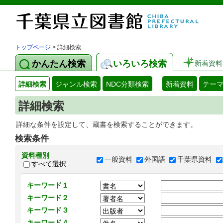
トップページ
> 詳細検索
かんたん検索
いろいろ検索
新着資料
詳細検索
ジャンル検索
NDC分類検索
新着資料
テー
詳細検索
詳細な条件を設定して、蔵書を検索することができます。
検索条件
資料種別
一般資料
外国語
千葉県資料
すべて選択
キーワード１
キーワード２
キーワード３
キーワード４