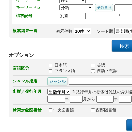
キーワード５
/
請求記号
別置
検索結果一覧
表示件数
ソート順
オプション
日本語
英語
言語区分
フランス語
西語・葡語
ジャンル指定
出版／発行年月
※発行年月の検索は雑誌のみ対
年
月から
年
中央図書館
西部図書館
検索対象図書館