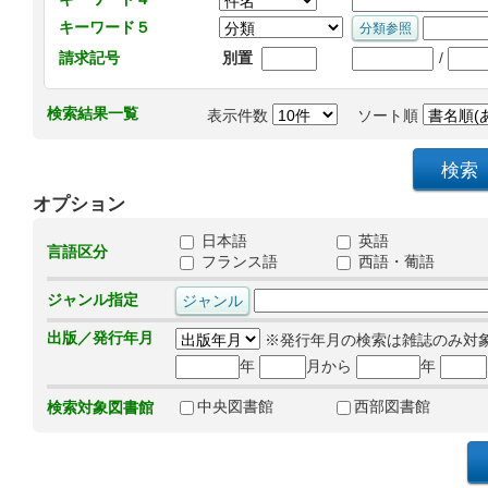
キーワード５
/
請求記号
別置
検索結果一覧
表示件数
ソート順
オプション
日本語
英語
言語区分
フランス語
西語・葡語
ジャンル指定
出版／発行年月
※発行年月の検索は雑誌のみ対
年
月から
年
中央図書館
西部図書館
検索対象図書館