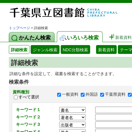
トップページ
> 詳細検索
かんたん検索
いろいろ検索
新着資料
詳細検索
ジャンル検索
NDC分類検索
新着資料
テー
詳細検索
詳細な条件を設定して、蔵書を検索することができます。
検索条件
資料種別
一般資料
外国語
千葉県資料
すべて選択
キーワード１
キーワード２
キーワード３
キーワード４