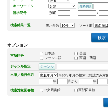
キーワード５
/
請求記号
別置
検索結果一覧
表示件数
ソート順
オプション
日本語
英語
言語区分
フランス語
西語・葡語
ジャンル指定
出版／発行年月
※発行年月の検索は雑誌のみ対
年
月から
年
中央図書館
西部図書館
検索対象図書館