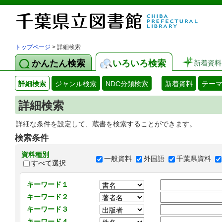
トップページ
> 詳細検索
かんたん検索
いろいろ検索
新着資料
詳細検索
ジャンル検索
NDC分類検索
新着資料
テー
詳細検索
詳細な条件を設定して、蔵書を検索することができます。
検索条件
資料種別
一般資料
外国語
千葉県資料
すべて選択
キーワード１
キーワード２
キーワード３
キーワード４