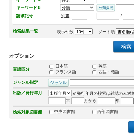
キーワード５
/
請求記号
別置
検索結果一覧
表示件数
ソート順
オプション
日本語
英語
言語区分
フランス語
西語・葡語
ジャンル指定
出版／発行年月
※発行年月の検索は雑誌のみ対
年
月から
年
中央図書館
西部図書館
検索対象図書館