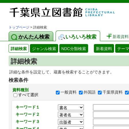
トップページ
> 詳細検索
かんたん検索
いろいろ検索
新着資料
詳細検索
ジャンル検索
NDC分類検索
新着資料
テー
詳細検索
詳細な条件を設定して、蔵書を検索することができます。
検索条件
資料種別
一般資料
外国語
千葉県資料
すべて選択
キーワード１
キーワード２
キーワード３
キーワード４