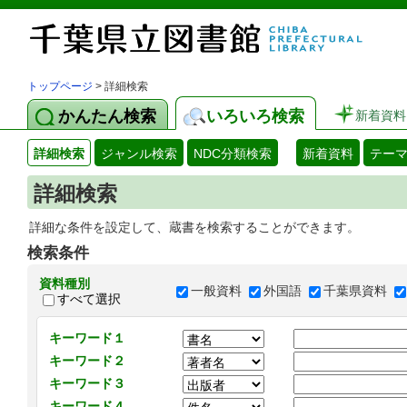
トップページ
> 詳細検索
かんたん検索
いろいろ検索
新着資料
詳細検索
ジャンル検索
NDC分類検索
新着資料
テー
詳細検索
詳細な条件を設定して、蔵書を検索することができます。
検索条件
資料種別
一般資料
外国語
千葉県資料
すべて選択
キーワード１
キーワード２
キーワード３
キーワード４