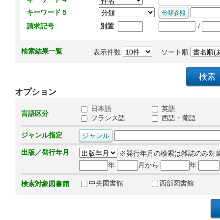
キーワード５
/
請求記号
別置
検索結果一覧
表示件数
ソート順
オプション
日本語
英語
言語区分
フランス語
西語・葡語
ジャンル指定
出版／発行年月
※発行年月の検索は雑誌のみ対
年
月から
年
中央図書館
西部図書館
検索対象図書館