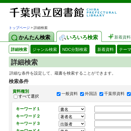
トップページ
> 詳細検索
かんたん検索
いろいろ検索
新着資料
詳細検索
ジャンル検索
NDC分類検索
新着資料
テー
詳細検索
詳細な条件を設定して、蔵書を検索することができます。
検索条件
資料種別
一般資料
外国語
千葉県資料
すべて選択
キーワード１
キーワード２
キーワード３
キーワード４