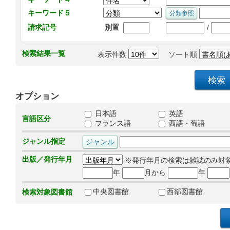
キーワード５
/
請求記号
別置
検索結果一覧
表示件数
ソート順
オプション
日本語
英語
言語区分
フランス語
西語・葡語
ジャンル指定
出版／発行年月
※発行年月の検索は雑誌のみ対
年
月から
年
中央図書館
西部図書館
検索対象図書館