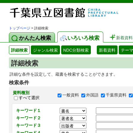
トップページ
> 詳細検索
かんたん検索
いろいろ検索
新着資料
詳細検索
ジャンル検索
NDC分類検索
新着資料
テー
詳細検索
詳細な条件を設定して、蔵書を検索することができます。
検索条件
資料種別
一般資料
外国語
千葉県資料
すべて選択
キーワード１
キーワード２
キーワード３
キーワード４