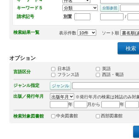
キーワード５
/
請求記号
別置
検索結果一覧
表示件数
ソート順
オプション
日本語
英語
言語区分
フランス語
西語・葡語
ジャンル指定
出版／発行年月
※発行年月の検索は雑誌のみ対
年
月から
年
中央図書館
西部図書館
検索対象図書館