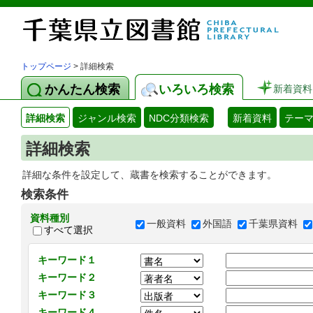
トップページ
> 詳細検索
かんたん検索
いろいろ検索
新着資料
詳細検索
ジャンル検索
NDC分類検索
新着資料
テー
詳細検索
詳細な条件を設定して、蔵書を検索することができます。
検索条件
資料種別
一般資料
外国語
千葉県資料
すべて選択
キーワード１
キーワード２
キーワード３
キーワード４