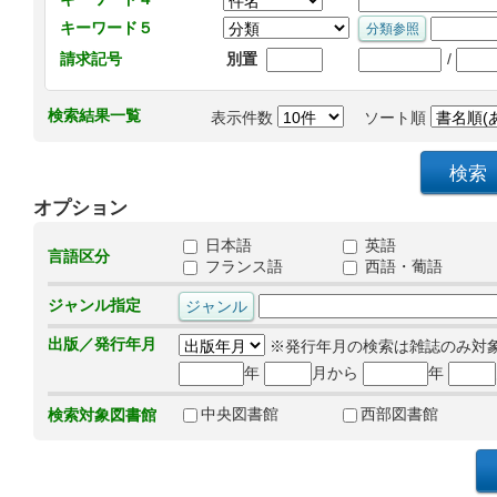
キーワード５
/
請求記号
別置
検索結果一覧
表示件数
ソート順
オプション
日本語
英語
言語区分
フランス語
西語・葡語
ジャンル指定
出版／発行年月
※発行年月の検索は雑誌のみ対
年
月から
年
中央図書館
西部図書館
検索対象図書館