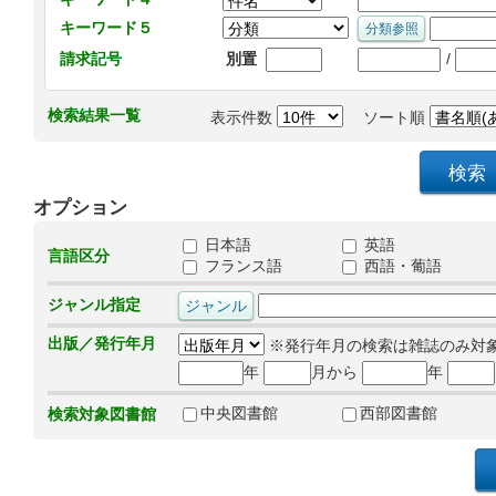
キーワード５
/
請求記号
別置
検索結果一覧
表示件数
ソート順
オプション
日本語
英語
言語区分
フランス語
西語・葡語
ジャンル指定
出版／発行年月
※発行年月の検索は雑誌のみ対
年
月から
年
中央図書館
西部図書館
検索対象図書館