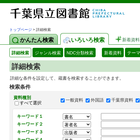
トップページ
> 詳細検索
かんたん検索
いろいろ検索
新着資料
詳細検索
ジャンル検索
NDC分類検索
新着資料
テー
詳細検索
詳細な条件を設定して、蔵書を検索することができます。
検索条件
資料種別
一般資料
外国語
千葉県資料
すべて選択
キーワード１
キーワード２
キーワード３
キーワード４