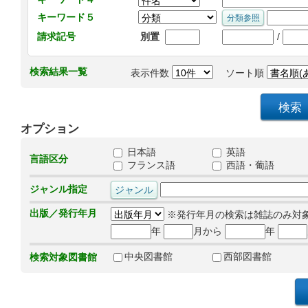
キーワード５
/
請求記号
別置
検索結果一覧
表示件数
ソート順
オプション
日本語
英語
言語区分
フランス語
西語・葡語
ジャンル指定
出版／発行年月
※発行年月の検索は雑誌のみ対
年
月から
年
中央図書館
西部図書館
検索対象図書館