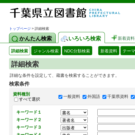
トップページ
> 詳細検索
かんたん検索
いろいろ検索
新着資料
詳細検索
ジャンル検索
NDC分類検索
新着資料
テー
詳細検索
詳細な条件を設定して、蔵書を検索することができます。
検索条件
資料種別
一般資料
外国語
千葉県資料
すべて選択
キーワード１
キーワード２
キーワード３
キーワード４