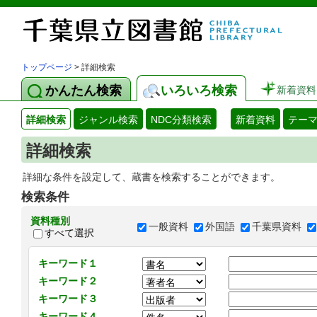
トップページ
> 詳細検索
かんたん検索
いろいろ検索
新着資料
詳細検索
ジャンル検索
NDC分類検索
新着資料
テー
詳細検索
詳細な条件を設定して、蔵書を検索することができます。
検索条件
資料種別
一般資料
外国語
千葉県資料
すべて選択
キーワード１
キーワード２
キーワード３
キーワード４