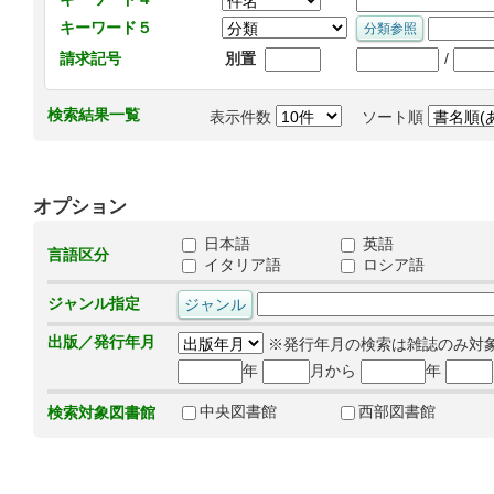
キーワード５
/
請求記号
別置
検索結果一覧
表示件数
ソート順
オプション
日本語
英語
言語区分
イタリア語
ロシア語
ジャンル指定
出版／発行年月
※発行年月の検索は雑誌のみ対
年
月から
年
中央図書館
西部図書館
検索対象図書館