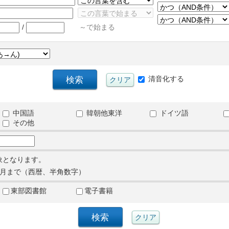
/
～で始まる
清音化する
中国語
韓朝他東洋
ドイツ語
その他
象となります。
月まで（西暦、半角数字）
東部図書館
電子書籍