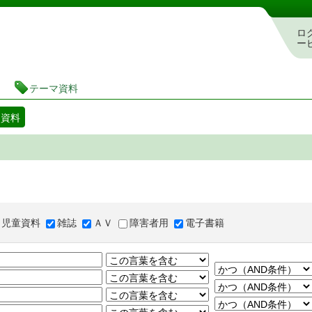
図書館 蔵書検索・予約システム
ロ
ー
テーマ資料
マ資料
児童資料
雑誌
ＡＶ
障害者用
電子書籍