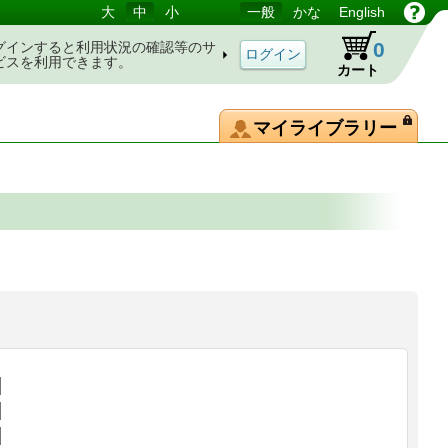
大
中
小
一般
かな
English
0
グインすると利用状況の確認等のサ
ビスを利用できます。
カート
マイライブラリー