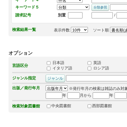
キーワード５
/
請求記号
別置
検索結果一覧
表示件数
ソート順
オプション
日本語
英語
言語区分
イタリア語
ロシア語
ジャンル指定
出版／発行年月
※発行年月の検索は雑誌のみ対
年
月から
年
中央図書館
西部図書館
検索対象図書館