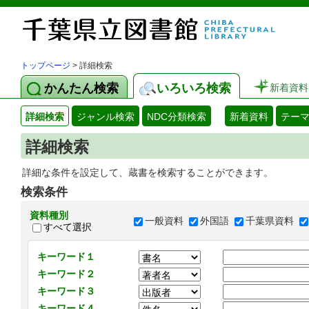
トップページ
> 詳細検索
かんたん検索
いろいろ検索
新着資料
詳細検索
ジャンル検索
NDC分類検索
新着資料
テー
詳細検索
詳細な条件を設定して、蔵書を検索することができます。
検索条件
資料種別
一般資料
外国語
千葉県資料
すべて選択
キーワード１
キーワード２
キーワード３
キーワード４