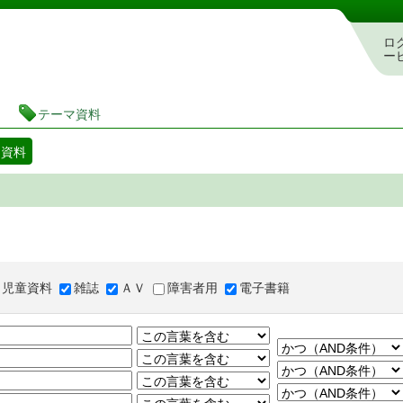
図書館 蔵書検索・予約システム
ロ
ー
テーマ資料
マ資料
児童資料
雑誌
ＡＶ
障害者用
電子書籍