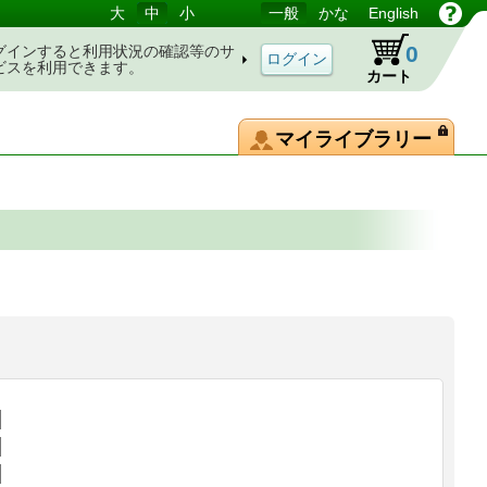
大
中
小
一般
かな
English
0
グインすると利用状況の確認等のサ
ビスを利用できます。
カート
マイライブラリー