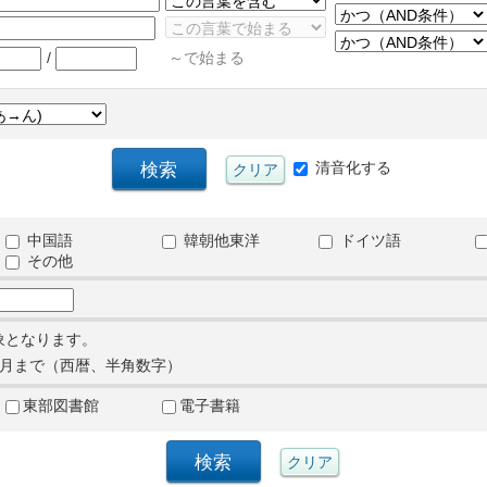
/
～で始まる
清音化する
中国語
韓朝他東洋
ドイツ語
その他
象となります。
月まで（西暦、半角数字）
東部図書館
電子書籍