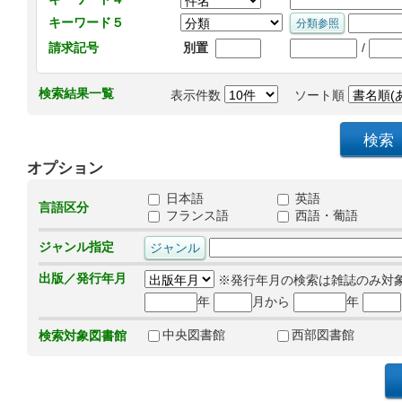
キーワード５
/
請求記号
別置
検索結果一覧
表示件数
ソート順
オプション
日本語
英語
言語区分
フランス語
西語・葡語
ジャンル指定
出版／発行年月
※発行年月の検索は雑誌のみ対
年
月から
年
中央図書館
西部図書館
検索対象図書館