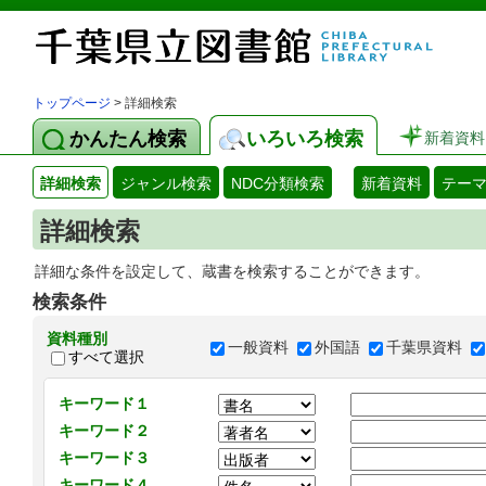
トップページ
> 詳細検索
かんたん検索
いろいろ検索
新着資料
詳細検索
ジャンル検索
NDC分類検索
新着資料
テー
詳細検索
詳細な条件を設定して、蔵書を検索することができます。
検索条件
資料種別
一般資料
外国語
千葉県資料
すべて選択
キーワード１
キーワード２
キーワード３
キーワード４