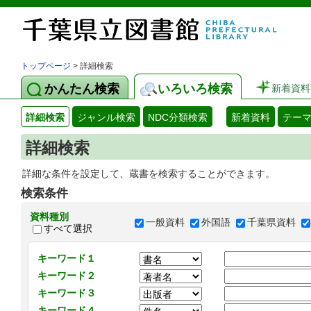
トップページ
> 詳細検索
かんたん検索
いろいろ検索
新着資料
詳細検索
ジャンル検索
NDC分類検索
新着資料
テー
詳細検索
詳細な条件を設定して、蔵書を検索することができます。
検索条件
資料種別
一般資料
外国語
千葉県資料
すべて選択
キーワード１
キーワード２
キーワード３
キーワード４