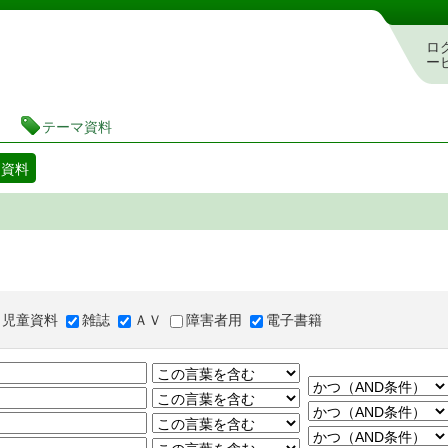
図書館 蔵書検索・予約システム
ロ
ー
テーマ資料
マ資料
児童資料
雑誌
ＡＶ
障害者用
電子書籍