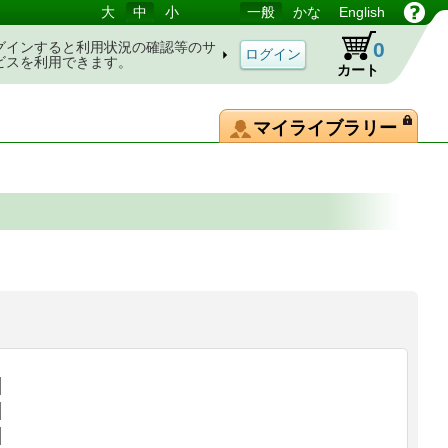
大
中
小
一般
かな
English
0
グインすると利用状況の確認等のサ
ビスを利用できます。
カート
マイライブラリー