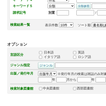
キーワード５
/
請求記号
別置
検索結果一覧
表示件数
ソート順
オプション
日本語
英語
言語区分
イタリア語
ロシア語
ジャンル指定
出版／発行年月
※発行年月の検索は雑誌のみ対
年
月から
年
中央図書館
西部図書館
検索対象図書館