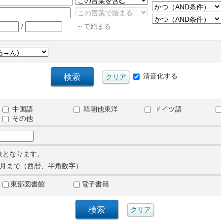
/
～で始まる
清音化する
中国語
韓朝他東洋
ドイツ語
その他
象となります。
月まで（西暦、半角数字）
東部図書館
電子書籍