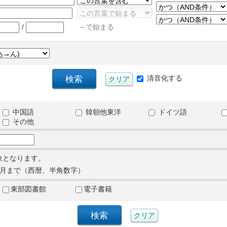
/
～で始まる
清音化する
中国語
韓朝他東洋
ドイツ語
その他
象となります。
月まで（西暦、半角数字）
東部図書館
電子書籍