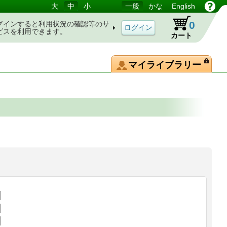
大
中
小
一般
かな
English
0
グインすると利用状況の確認等のサ
ビスを利用できます。
カート
マイライブラリー