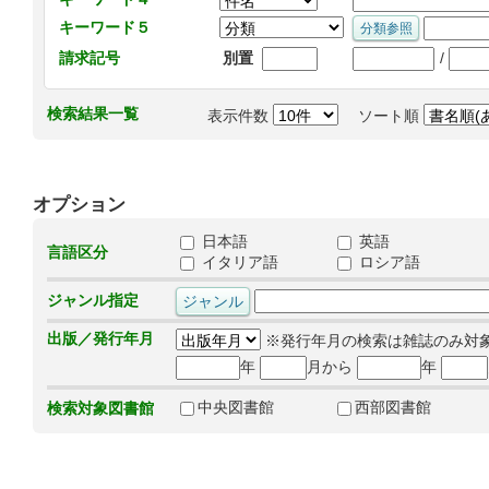
キーワード５
/
請求記号
別置
検索結果一覧
表示件数
ソート順
オプション
日本語
英語
言語区分
イタリア語
ロシア語
ジャンル指定
出版／発行年月
※発行年月の検索は雑誌のみ対
年
月から
年
中央図書館
西部図書館
検索対象図書館