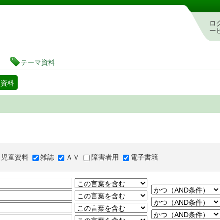
図書館 蔵書検索・予約システム
ロ
ー
テーマ資料
マ資料
児童資料
雑誌
ＡＶ
障害者用
電子書籍