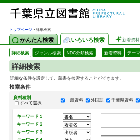
トップページ
> 詳細検索
かんたん検索
いろいろ検索
新着資料
詳細検索
ジャンル検索
NDC分類検索
新着資料
テー
詳細検索
詳細な条件を設定して、蔵書を検索することができます。
検索条件
資料種別
一般資料
外国語
千葉県資料
すべて選択
キーワード１
キーワード２
キーワード３
キーワード４