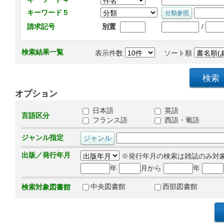
キーワード５
/
請求記号
別置
検索結果一覧
表示件数
ソート順
オプション
日本語
英語
言語区分
フランス語
西語・葡語
ジャンル指定
出版／発行年月
※発行年月の検索は雑誌のみ対
年
月から
年
中央図書館
西部図書館
検索対象図書館