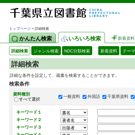
トップページ
> 詳細検索
かんたん検索
いろいろ検索
新着資料
詳細検索
ジャンル検索
NDC分類検索
新着資料
テー
詳細検索
詳細な条件を設定して、蔵書を検索することができます。
検索条件
資料種別
一般資料
外国語
千葉県資料
すべて選択
キーワード１
キーワード２
キーワード３
キーワード４