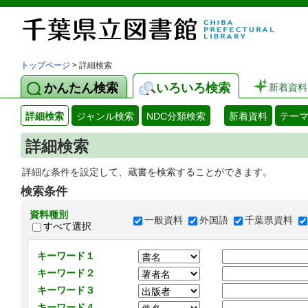
トップページ
> 詳細検索
かんたん検索
いろいろ検索
新着資料
詳細検索
ジャンル検索
NDC分類検索
新着資料
テー
詳細検索
詳細な条件を設定して、蔵書を検索することができます。
検索条件
資料種別
一般資料
外国語
千葉県資料
すべて選択
キーワード１
キーワード２
キーワード３
キーワード４