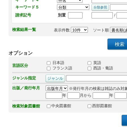
キーワード５
/
請求記号
別置
検索結果一覧
表示件数
ソート順
オプション
日本語
英語
言語区分
フランス語
西語・葡語
ジャンル指定
出版／発行年月
※発行年月の検索は雑誌のみ対
年
月から
年
中央図書館
西部図書館
検索対象図書館