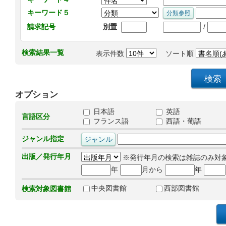
キーワード５
/
請求記号
別置
検索結果一覧
表示件数
ソート順
オプション
日本語
英語
言語区分
フランス語
西語・葡語
ジャンル指定
出版／発行年月
※発行年月の検索は雑誌のみ対
年
月から
年
中央図書館
西部図書館
検索対象図書館