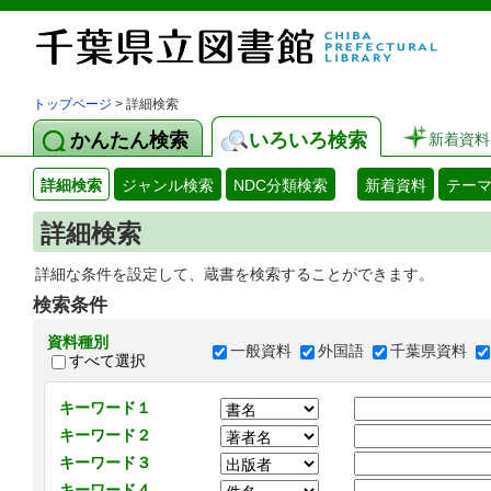
トップページ
> 詳細検索
かんたん検索
いろいろ検索
新着資料
詳細検索
ジャンル検索
NDC分類検索
新着資料
テー
詳細検索
詳細な条件を設定して、蔵書を検索することができます。
検索条件
資料種別
一般資料
外国語
千葉県資料
すべて選択
キーワード１
キーワード２
キーワード３
キーワード４